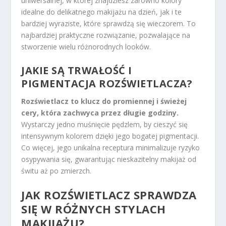
uniwersalnej, w której znajdziesz zarówno kolory
idealne do delikatnego makijażu na dzień, jak i te
bardziej wyraziste, które sprawdzą się wieczorem. To
najbardziej praktyczne rozwiązanie, pozwalające na
stworzenie wielu różnorodnych looków.
JAKIE SĄ TRWAŁOŚĆ I
PIGMENTACJA ROZŚWIETLACZA?
Rozświetlacz to klucz do promiennej i świeżej
cery, która zachwyca przez długie godziny.
Wystarczy jedno muśnięcie pędzlem, by cieszyć się
intensywnym kolorem dzięki jego bogatej pigmentacji.
Co więcej, jego unikalna receptura minimalizuje ryzyko
osypywania się, gwarantując nieskazitelny makijaż od
świtu aż po zmierzch.
JAK ROZŚWIETLACZ SPRAWDZA
SIĘ W RÓŻNYCH STYLACH
MAKIJAŻU?