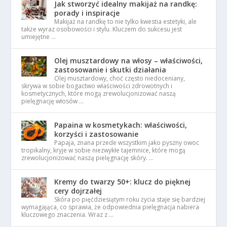
Jak stworzyć idealny makijaż na randkę:
porady i inspiracje
Makijaż na randkę to nie tylko kwestia estetyki, ale
także wyraz osobowości i stylu. Kluczem do sukcesu jest
umiejętne …
Olej musztardowy na włosy – właściwości,
zastosowanie i skutki działania
Olej musztardowy, choć często niedoceniany,
skrywa w sobie bogactwo właściwości zdrowotnych i
kosmetycznych, które mogą zrewolucjonizować naszą
pielęgnację włosów …
Papaina w kosmetykach: właściwości,
korzyści i zastosowanie
Papaja, znana przede wszystkim jako pyszny owoc
tropikalny, kryje w sobie niezwykłe tajemnice, które mogą
zrewolucjonizować naszą pielęgnację skóry. …
Kremy do twarzy 50+: klucz do pięknej
cery dojrzałej
Skóra po pięćdziesiątym roku życia staje się bardziej
wymagająca, co sprawia, że odpowiednia pielęgnacja nabiera
kluczowego znaczenia. Wraz z …