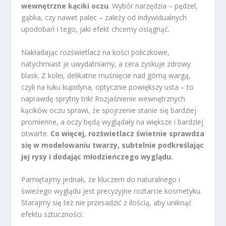
wewnętrzne kąciki oczu
. Wybór narzędzia – pędzel,
gąbka, czy nawet palec – zależy od indywidualnych
upodobań i tego, jaki efekt chcemy osiągnąć.
Nakładając rozświetlacz na kości policzkowe,
natychmiast je uwydatniamy, a cera zyskuje zdrowy
blask. Z kolei, delikatne muśnięcie nad górną wargą,
czyli na łuku kupidyna, optycznie powiększy usta – to
naprawdę sprytny trik! Rozjaśnienie wewnętrznych
kącików oczu sprawi, że spojrzenie stanie się bardziej
promienne, a oczy będą wyglądały na większe i bardziej
otwarte.
Co więcej, rozświetlacz świetnie sprawdza
się w modelowaniu twarzy, subtelnie podkreślając
jej rysy i dodając młodzieńczego wyglądu.
Pamiętajmy jednak, że kluczem do naturalnego i
świeżego wyglądu jest precyzyjne roztarcie kosmetyku.
Starajmy się też nie przesadzić z ilością, aby uniknąć
efektu sztuczności.