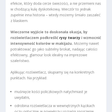
efekcie, który doda cerze świeżości, a nie przemieni nas
w chodzącą kulę dyskotekową. Wieczór to jednak
zupełnie inna historia – wtedy możemy śmiało zaszaleć
z blaskiem.
Wieczorne wyjście to doskonała okazja, by
rozświetlaczem podkreślić
rysy twarzy
i wzmocnić
intensywność kolorów w makijażu.
Możemy nawet
potraktować go jako subtelny brokat, nadając całości
efektowny, glamour look idealny na imprezowe
szaleństwo.
Aplikując rozświetlacz, skupiamy się na konkretnych
punktach. Na przykład:
muśnięcie kości policzkowych natychmiast je
uwydatni,
odrobina rozświetlacza w wewnętrznych kącikach
oczu optycznie je powiększy i rozjaśni spojrzenie,