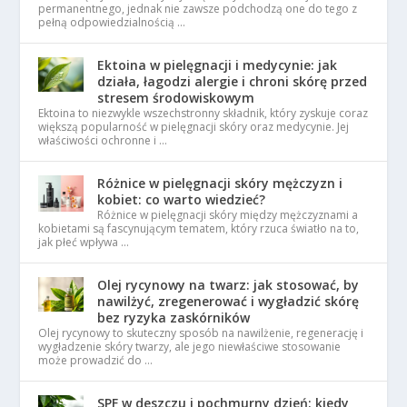
permanentnego, jednak nie zawsze podchodzą one do tego z
pełną odpowiedzialnością …
Ektoina w pielęgnacji i medycynie: jak
działa, łagodzi alergie i chroni skórę przed
stresem środowiskowym
Ektoina to niezwykle wszechstronny składnik, który zyskuje coraz
większą popularność w pielęgnacji skóry oraz medycynie. Jej
właściwości ochronne i …
Różnice w pielęgnacji skóry mężczyzn i
kobiet: co warto wiedzieć?
Różnice w pielęgnacji skóry między mężczyznami a
kobietami są fascynującym tematem, który rzuca światło na to,
jak płeć wpływa …
Olej rycynowy na twarz: jak stosować, by
nawilżyć, zregenerować i wygładzić skórę
bez ryzyka zaskórników
Olej rycynowy to skuteczny sposób na nawilżenie, regenerację i
wygładzenie skóry twarzy, ale jego niewłaściwe stosowanie
może prowadzić do …
SPF w deszczu i pochmurny dzień: kiedy