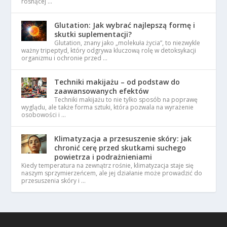
rosnącej …
Glutation: Jak wybrać najlepszą formę i
skutki suplementacji?
Glutation, znany jako „molekuła życia”, to niezwykle
ważny tripeptyd, który odgrywa kluczową rolę w detoksykacji
organizmu i ochronie przed …
Techniki makijażu – od podstaw do
zaawansowanych efektów
Techniki makijażu to nie tylko sposób na poprawę
wyglądu, ale także forma sztuki, która pozwala na wyrażenie
osobowości i …
Klimatyzacja a przesuszenie skóry: jak
chronić cerę przed skutkami suchego
powietrza i podrażnieniami
Kiedy temperatura na zewnątrz rośnie, klimatyzacja staje się
naszym sprzymierzeńcem, ale jej działanie może prowadzić do
przesuszenia skóry i …