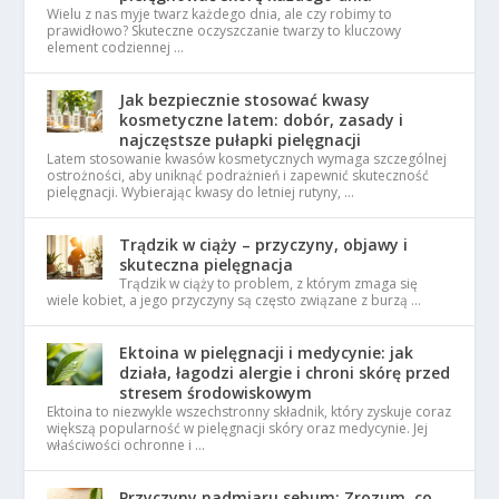
Wielu z nas myje twarz każdego dnia, ale czy robimy to
prawidłowo? Skuteczne oczyszczanie twarzy to kluczowy
element codziennej …
Jak bezpiecznie stosować kwasy
kosmetyczne latem: dobór, zasady i
najczęstsze pułapki pielęgnacji
Latem stosowanie kwasów kosmetycznych wymaga szczególnej
ostrożności, aby uniknąć podrażnień i zapewnić skuteczność
pielęgnacji. Wybierając kwasy do letniej rutyny, …
Trądzik w ciąży – przyczyny, objawy i
skuteczna pielęgnacja
Trądzik w ciąży to problem, z którym zmaga się
wiele kobiet, a jego przyczyny są często związane z burzą …
Ektoina w pielęgnacji i medycynie: jak
działa, łagodzi alergie i chroni skórę przed
stresem środowiskowym
Ektoina to niezwykle wszechstronny składnik, który zyskuje coraz
większą popularność w pielęgnacji skóry oraz medycynie. Jej
właściwości ochronne i …
Przyczyny nadmiaru sebum: Zrozum, co