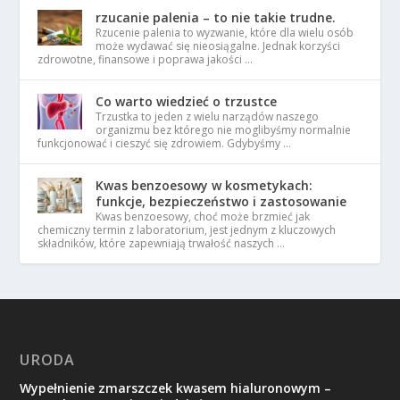
rzucanie palenia – to nie takie trudne.
Rzucenie palenia to wyzwanie, które dla wielu osób
może wydawać się nieosiągalne. Jednak korzyści
zdrowotne, finansowe i poprawa jakości …
Co warto wiedzieć o trzustce
Trzustka to jeden z wielu narządów naszego
organizmu bez którego nie moglibyśmy normalnie
funkcjonować i cieszyć się zdrowiem. Gdybyśmy …
Kwas benzoesowy w kosmetykach:
funkcje, bezpieczeństwo i zastosowanie
Kwas benzoesowy, choć może brzmieć jak
chemiczny termin z laboratorium, jest jednym z kluczowych
składników, które zapewniają trwałość naszych …
URODA
Wypełnienie zmarszczek kwasem hialuronowym –