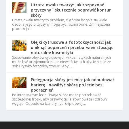
Utrata owalu twarzy: jak rozpoznać
przyczyny i skutecznie poprawić kontur
skóry
Utrata owalu twarzy to problem, z którym boryka się wiele
osób, a jego przyczyny mogą być różnorodne. Zmniejszona
produkcja …
Olejki cytrusowe a fototoksyczność: jak
uniknąć poparzeń i przebarwień stosując
naturalne kosmetyki
Stosowanie olejków cytrusowych w kosmetykach naturalnych
może być przyjemnością, ale niewłaściwe ich użycie niesie ze
sobą ryzyko fototoksyczności. Aby …
Pielęgnacja skóry jesienią: jak odbudować
barierę i nawilżyć skórę po lecie bez
podrażnień
Po intensywnym lecie, Twoja skóra może potrzebować
szczególnej troski, aby przywrócić jej równowagę i zdrowy
wygląd. Odbudowa bariery hydrolipidowej …