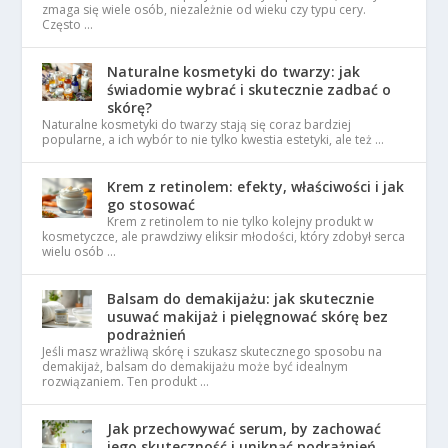
zmaga się wiele osób, niezależnie od wieku czy typu cery.
Często …
Naturalne kosmetyki do twarzy: jak
świadomie wybrać i skutecznie zadbać o
skórę?
Naturalne kosmetyki do twarzy stają się coraz bardziej
popularne, a ich wybór to nie tylko kwestia estetyki, ale też …
Krem z retinolem: efekty, właściwości i jak
go stosować
Krem z retinolem to nie tylko kolejny produkt w
kosmetyczce, ale prawdziwy eliksir młodości, który zdobył serca
wielu osób …
Balsam do demakijażu: jak skutecznie
usuwać makijaż i pielęgnować skórę bez
podrażnień
Jeśli masz wrażliwą skórę i szukasz skutecznego sposobu na
demakijaż, balsam do demakijażu może być idealnym
rozwiązaniem. Ten produkt …
Jak przechowywać serum, by zachować
jego skuteczność i uniknąć podrażnień