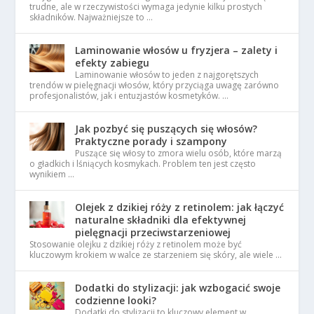
trudne, ale w rzeczywistości wymaga jedynie kilku prostych
składników. Najważniejsze to …
Laminowanie włosów u fryzjera – zalety i
efekty zabiegu
Laminowanie włosów to jeden z najgorętszych
trendów w pielęgnacji włosów, który przyciąga uwagę zarówno
profesjonalistów, jak i entuzjastów kosmetyków. …
Jak pozbyć się puszących się włosów?
Praktyczne porady i szampony
Puszące się włosy to zmora wielu osób, które marzą
o gładkich i lśniących kosmykach. Problem ten jest często
wynikiem …
Olejek z dzikiej róży z retinolem: jak łączyć
naturalne składniki dla efektywnej
pielęgnacji przeciwstarzeniowej
Stosowanie olejku z dzikiej róży z retinolem może być
kluczowym krokiem w walce ze starzeniem się skóry, ale wiele …
Dodatki do stylizacji: jak wzbogacić swoje
codzienne looki?
Dodatki do stylizacji to kluczowy element w