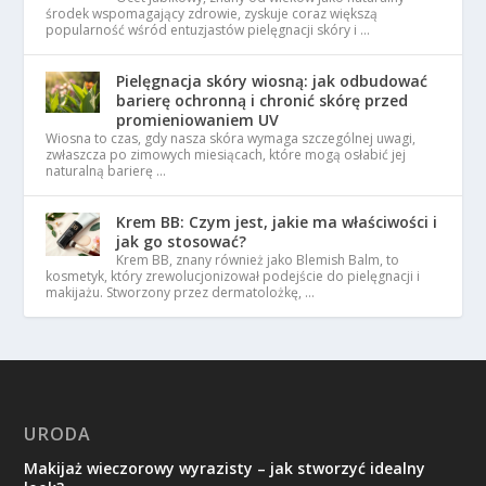
środek wspomagający zdrowie, zyskuje coraz większą
popularność wśród entuzjastów pielęgnacji skóry i …
Pielęgnacja skóry wiosną: jak odbudować
barierę ochronną i chronić skórę przed
promieniowaniem UV
Wiosna to czas, gdy nasza skóra wymaga szczególnej uwagi,
zwłaszcza po zimowych miesiącach, które mogą osłabić jej
naturalną barierę …
Krem BB: Czym jest, jakie ma właściwości i
jak go stosować?
Krem BB, znany również jako Blemish Balm, to
kosmetyk, który zrewolucjonizował podejście do pielęgnacji i
makijażu. Stworzony przez dermatolożkę, …
URODA
Makijaż wieczorowy wyrazisty – jak stworzyć idealny