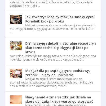
estetyczny, ale także poważna choroba zakaźna, która dotyka
zarówno dzieci, jak i …
Jak stworzyć idealny makijaż smoky eyes:
Poradnik krok po kroku
Makijaż smoky eyes, znany z elegancji i zmysłowości,
ma swoją historię sięgającą lat 20. XX wieku. To technika, która
…
DIY na szyję i dekolt: naturalne receptury i
skuteczne techniki pielęgnacji krok po
kroku
Naturalne kosmetyki DIY mogą zdziałać cuda dla pielęgnacji szyi
i dekoltu, jednak wiele osób nie wie, od czego zacząć. …
Makijaż dla początkujących: podstawy,
techniki i błędy do uniknięcia
Makijaż to sztuka, która może wydawać się
skomplikowana, zwłaszcza dla początkujących. Jednak każdy z
nas, niezależnie od doświadczenia, może …
Niacynamid a zmarszczki: jak działa na
skórę dojrzałą i kiedy warto go stosować
Niacynamid to składnik, który może znacząco