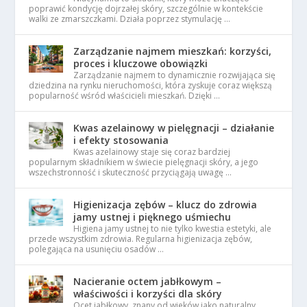
poprawić kondycję dojrzałej skóry, szczególnie w kontekście
walki ze zmarszczkami. Działa poprzez stymulację …
Zarządzanie najmem mieszkań: korzyści,
proces i kluczowe obowiązki
Zarządzanie najmem to dynamicznie rozwijająca się
dziedzina na rynku nieruchomości, która zyskuje coraz większą
popularność wśród właścicieli mieszkań. Dzięki …
Kwas azelainowy w pielęgnacji – działanie
i efekty stosowania
Kwas azelainowy staje się coraz bardziej
popularnym składnikiem w świecie pielęgnacji skóry, a jego
wszechstronność i skuteczność przyciągają uwagę …
Higienizacja zębów – klucz do zdrowia
jamy ustnej i pięknego uśmiechu
Higiena jamy ustnej to nie tylko kwestia estetyki, ale
przede wszystkim zdrowia. Regularna higienizacja zębów,
polegająca na usunięciu osadów …
Nacieranie octem jabłkowym –
właściwości i korzyści dla skóry
Ocet jabłkowy, znany od wieków jako naturalny