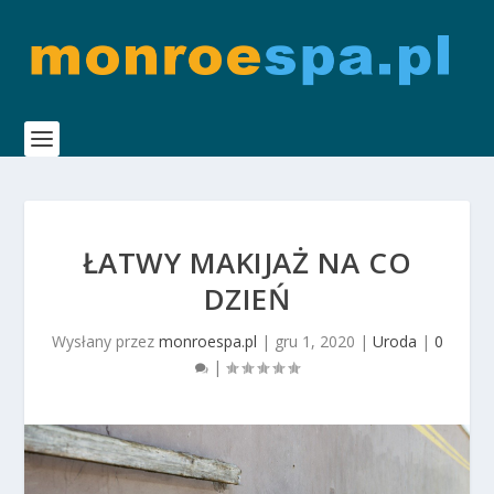
ŁATWY MAKIJAŻ NA CO
DZIEŃ
Wysłany przez
monroespa.pl
|
gru 1, 2020
|
Uroda
|
0
|