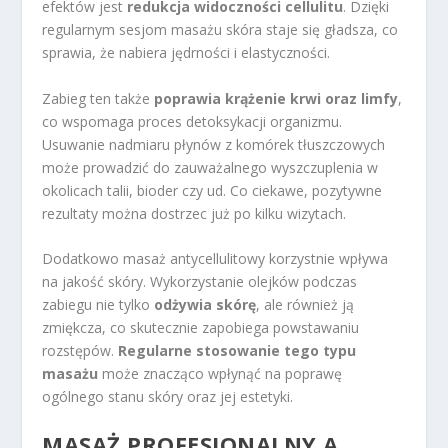
efektów jest
redukcja widoczności cellulitu
. Dzięki
regularnym sesjom masażu skóra staje się gładsza, co
sprawia, że nabiera jędrności i elastyczności.
Zabieg ten także
poprawia krążenie krwi oraz limfy
,
co wspomaga proces detoksykacji organizmu.
Usuwanie nadmiaru płynów z komórek tłuszczowych
może prowadzić do zauważalnego wyszczuplenia w
okolicach talii, bioder czy ud. Co ciekawe, pozytywne
rezultaty można dostrzec już po kilku wizytach.
Dodatkowo masaż antycellulitowy korzystnie wpływa
na jakość skóry. Wykorzystanie olejków podczas
zabiegu nie tylko
odżywia skórę
, ale również ją
zmiękcza, co skutecznie zapobiega powstawaniu
rozstępów.
Regularne stosowanie tego typu
masażu
może znacząco wpłynąć na poprawę
ogólnego stanu skóry oraz jej estetyki.
MASAŻ PROFESJONALNY A