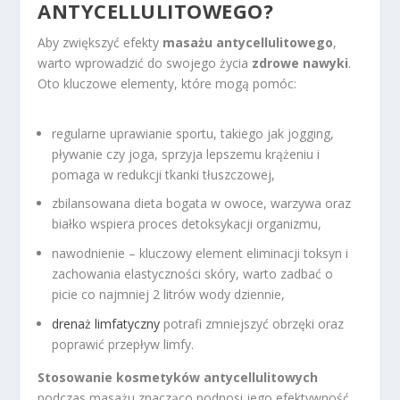
ANTYCELLULITOWEGO?
Aby zwiększyć efekty
masażu antycellulitowego
,
warto wprowadzić do swojego życia
zdrowe nawyki
.
Oto kluczowe elementy, które mogą pomóc:
regularne uprawianie sportu, takiego jak jogging,
pływanie czy joga, sprzyja lepszemu krążeniu i
pomaga w redukcji tkanki tłuszczowej,
zbilansowana dieta bogata w owoce, warzywa oraz
białko wspiera proces detoksykacji organizmu,
nawodnienie – kluczowy element eliminacji toksyn i
zachowania elastyczności skóry, warto zadbać o
picie co najmniej 2 litrów wody dziennie,
drenaż limfatyczny
potrafi zmniejszyć obrzęki oraz
poprawić przepływ limfy.
Stosowanie kosmetyków antycellulitowych
podczas masażu znacząco podnosi jego efektywność.