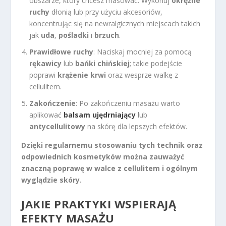
obszarze, który chcesz masować. Wykonuj
okrężne
ruchy
dłonią lub przy użyciu akcesoriów,
koncentrując się na newralgicznych miejscach takich
jak
uda
,
pośladki
i
brzuch
.
Prawidłowe ruchy
: Naciskaj mocniej za pomocą
rękawicy
lub
bańki chińskiej
; takie podejście
poprawi
krążenie krwi
oraz wesprze walkę z
cellulitem.
Zakończenie
: Po zakończeniu masażu warto
aplikować
balsam ujędrniający
lub
antycellulitowy
na skórę dla lepszych efektów.
Dzięki regularnemu stosowaniu tych technik oraz
odpowiednich kosmetyków można zauważyć
znaczną poprawę w walce z cellulitem i ogólnym
wyglądzie skóry.
JAKIE PRAKTYKI WSPIERAJĄ
EFEKTY MASAŻU