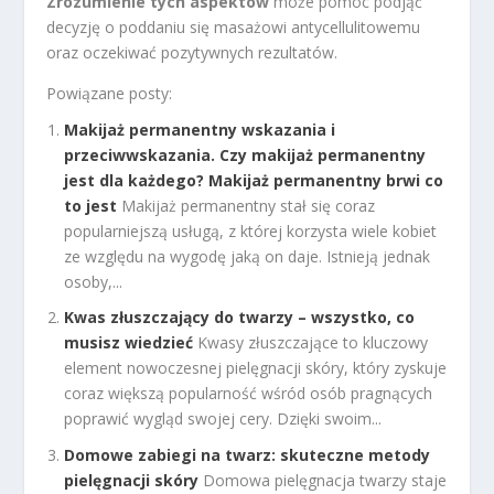
Zrozumienie tych aspektów
może pomóc podjąć
decyzję o poddaniu się masażowi antycellulitowemu
oraz oczekiwać pozytywnych rezultatów.
Powiązane posty:
Makijaż permanentny wskazania i
przeciwwskazania. Czy makijaż permanentny
jest dla każdego? Makijaż permanentny brwi co
to jest
Makijaż permanentny stał się coraz
popularniejszą usługą, z której korzysta wiele kobiet
ze względu na wygodę jaką on daje. Istnieją jednak
osoby,...
Kwas złuszczający do twarzy – wszystko, co
musisz wiedzieć
Kwasy złuszczające to kluczowy
element nowoczesnej pielęgnacji skóry, który zyskuje
coraz większą popularność wśród osób pragnących
poprawić wygląd swojej cery. Dzięki swoim...
Domowe zabiegi na twarz: skuteczne metody
pielęgnacji skóry
Domowa pielęgnacja twarzy staje