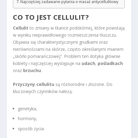
Najczęściej zadawane pytania o masaż antycellulitowy
CO TO JEST CELLULIT?
Cellulit
to zmiany w tkance podskórnej, które powstają
w wyniku nieprawidłowego rozmieszczenia tłuszczu.
Objawia się charakterystycznymi grudkami oraz
nierównościami na skórze, często określanymi mianem
„skórki pomarańczowej”. Problem ten dotyka głównie
kobiety i najczęściej występuje na
udach
,
pośladkach
oraz
brzuchu
.
Przyczyny cellulitu
są różnorodne i złożone. Do
kluczowych czynników należą:
genetyka,
hormony,
sposób życia.