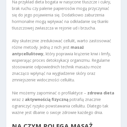
Na przykład dieta bogata w nasycone tłuszcze i cukry,
brak ruchu czy palenie papierosów mogą przyczyniać
się do jego pojawienia się. Dodatkowo zaburzenia
hormonalne mogą wpływać na odkładanie się tkanki
tłuszczowej zwłaszcza w rejonie ud i brzucha.
Aby skutecznie zredukować cellulit, warto zastosować
różne metody. Jedną z nich jest
masaż
antycellulitowy
, który poprawia krążenie krwi i limfy,
wspierając proces detoksykacji organizmu. Regularne
stosowanie odpowiednich technik masażu może
znacząco wpłynąć na wygładzenie skóry oraz
zmniejszenie widoczności cellulitu.
Nie możemy zapominać o profilaktyce –
zdrowa dieta
wraz z
aktywnością fizyczną
potrafią znacznie
ograniczyć ryzyko powstawania cellulitu. Dlatego tak
ważne jest dbanie o swoje zdrowie każdego dnia.
NA CZYM POLEGA MASAŻ