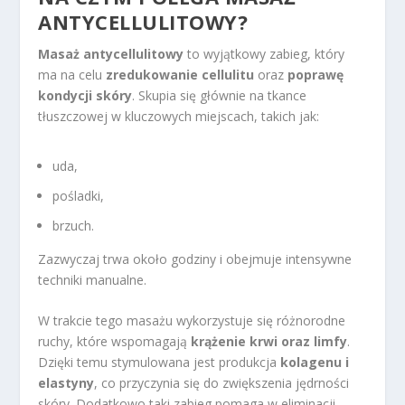
ANTYCELLULITOWY?
Masaż antycellulitowy
to wyjątkowy zabieg, który
ma na celu
zredukowanie cellulitu
oraz
poprawę
kondycji skóry
. Skupia się głównie na tkance
tłuszczowej w kluczowych miejscach, takich jak:
uda,
pośladki,
brzuch.
Zazwyczaj trwa około godziny i obejmuje intensywne
techniki manualne.
W trakcie tego masażu wykorzystuje się różnorodne
ruchy, które wspomagają
krążenie krwi oraz limfy
.
Dzięki temu stymulowana jest produkcja
kolagenu i
elastyny
, co przyczynia się do zwiększenia jędrności
skóry. Dodatkowo taki zabieg pomaga w eliminacji