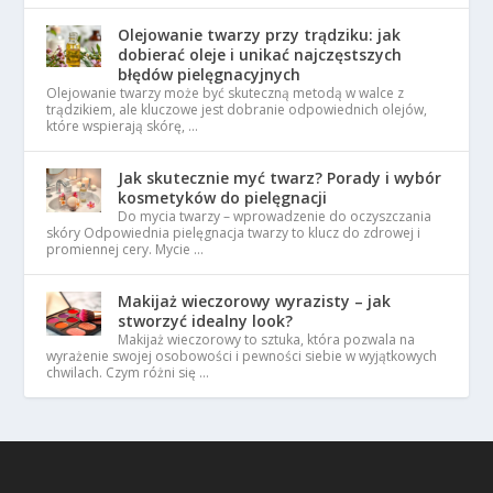
Olejowanie twarzy przy trądziku: jak
dobierać oleje i unikać najczęstszych
błędów pielęgnacyjnych
Olejowanie twarzy może być skuteczną metodą w walce z
trądzikiem, ale kluczowe jest dobranie odpowiednich olejów,
które wspierają skórę, …
Jak skutecznie myć twarz? Porady i wybór
kosmetyków do pielęgnacji
Do mycia twarzy – wprowadzenie do oczyszczania
skóry Odpowiednia pielęgnacja twarzy to klucz do zdrowej i
promiennej cery. Mycie …
Makijaż wieczorowy wyrazisty – jak
stworzyć idealny look?
Makijaż wieczorowy to sztuka, która pozwala na
wyrażenie swojej osobowości i pewności siebie w wyjątkowych
chwilach. Czym różni się …