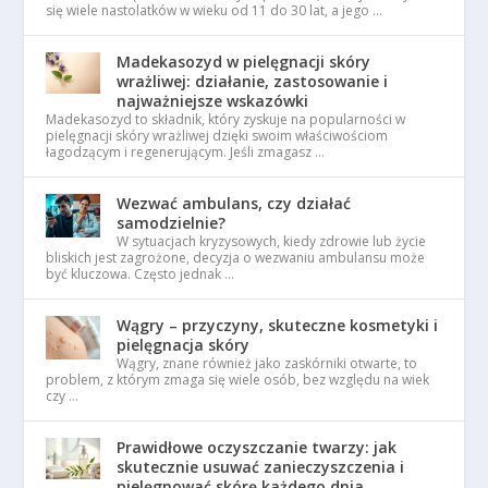
się wiele nastolatków w wieku od 11 do 30 lat, a jego …
Madekasozyd w pielęgnacji skóry
wrażliwej: działanie, zastosowanie i
najważniejsze wskazówki
Madekasozyd to składnik, który zyskuje na popularności w
pielęgnacji skóry wrażliwej dzięki swoim właściwościom
łagodzącym i regenerującym. Jeśli zmagasz …
Wezwać ambulans, czy działać
samodzielnie?
W sytuacjach kryzysowych, kiedy zdrowie lub życie
bliskich jest zagrożone, decyzja o wezwaniu ambulansu może
być kluczowa. Często jednak …
Wągry – przyczyny, skuteczne kosmetyki i
pielęgnacja skóry
Wągry, znane również jako zaskórniki otwarte, to
problem, z którym zmaga się wiele osób, bez względu na wiek
czy …
Prawidłowe oczyszczanie twarzy: jak
skutecznie usuwać zanieczyszczenia i
pielęgnować skórę każdego dnia