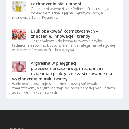
Pochodzenie oleju monoi.
Olej monoi wywodzi się z Polinezji Francuskiej, a
dokładnie z jednej z jej największych wysp, a
mianowicie Tahiti. Posiada …
Druk opakowań kosmetycznych –
znaczenie, innowacje i trendy
Druk opakowań do kosmetyków to nie tylko
technika, ale również kluczowy element strategii marketingowej
w branży, który bezpośrednio wpływa …
Argirelina w pielęgnacji
przeciwzmarszczkowej: mechanizm
działania i praktyczne zastosowanie dla
wygładzenia mimiki twarzy
Wiele osób poszukuje skutecznych rozwiązań w walce z
zmarszczkami, a argirelina staje się coraz bardziej popularnym
składnikiem w kosmetykach …