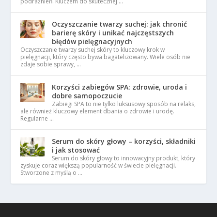
podrażnień. Kluczem do skutecznej …
Oczyszczanie twarzy suchej: jak chronić
barierę skóry i unikać najczęstszych
błędów pielęgnacyjnych
Oczyszczanie twarzy suchej skóry to kluczowy krok w
pielęgnacji, który często bywa bagatelizowany. Wiele osób nie
zdaje sobie sprawy, …
Korzyści zabiegów SPA: zdrowie, uroda i
dobre samopoczucie
Zabiegi SPA to nie tylko luksusowy sposób na relaks,
ale również kluczowy element dbania o zdrowie i urodę.
Regularne …
Serum do skóry głowy – korzyści, składniki
i jak stosować
Serum do skóry głowy to innowacyjny produkt, który
zyskuje coraz większą popularność w świecie pielęgnacji.
Stworzone z myślą o …