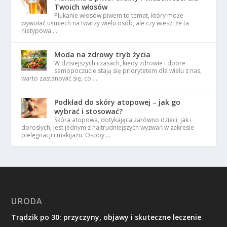
Twoich włosów
Płukanie włosów piwem to temat, który może
wywołać uśmiech na twarzy wielu osób, ale czy wiesz, że ta
nietypowa …
Moda na zdrowy tryb życia
W dzisiejszych czasach, kiedy zdrowie i dobre
samopoczucie stają się priorytetem dla wielu z nas,
warto zastanowić się, co …
Podkład do skóry atopowej – jak go
wybrać i stosować?
Skóra atopowa, dotykająca zarówno dzieci, jak i
dorosłych, jest jednym z najtrudniejszych wyzwań w zakresie
pielęgnacji i makijażu. Osoby …
URODA
Trądzik po 30: przyczyny, objawy i skuteczne leczenie