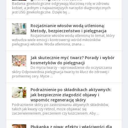
Badania ginekologiczne odgrywają kluczową rolę w zdrowiu
kobiet, a jednym z najważniejszych narzędzi diagnostycznych
jest USG ginekologiczne. Dzięki tej …
Rozjaśnianie włosów wodą utlenioną:
Metody, bezpieczeństwo i pielęgnacja
Rozjaśnianie włosów wodą utlenioną to temat, który
wzbudza wiele emocji i kontrowersji wśród miłośników
pielęgnacji włosów. Woda utleniona, znana …
Jak skutecznie myć twarz? Porady i wybór
kosmetyków do pielęgnacji
Do mycia twarzy – wprowadzenie do oczyszczania
skóry Odpowiednia pielęgnacja twarzy to klucz do zdrowej i
promiennej cery. Mycie …
Podrażnienie po składnikach aktywnych:
jak bezpiecznie złagodzić objawy i
wspomóc regenerację skóry
Podrażnienie skóry po zastosowaniu aktywnych składników,
takich jak kwasy czy retinol, może objawiać się
zaczerwienieniem, pieczeniem czy łuszczeniem. Aby …
Płukanka z piwa: efekty i właściwości dla