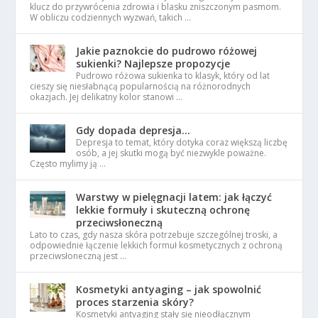
klucz do przywrócenia zdrowia i blasku zniszczonym pasmom.
W obliczu codziennych wyzwań, takich …
Jakie paznokcie do pudrowo różowej
sukienki? Najlepsze propozycje
Pudrowo różowa sukienka to klasyk, który od lat
cieszy się niesłabnącą popularnością na różnorodnych
okazjach. Jej delikatny kolor stanowi …
Gdy dopada depresja…
Depresja to temat, który dotyka coraz większą liczbę
osób, a jej skutki mogą być niezwykle poważne.
Często mylimy ją …
Warstwy w pielęgnacji latem: jak łączyć
lekkie formuły i skuteczną ochronę
przeciwsłoneczną
Lato to czas, gdy nasza skóra potrzebuje szczególnej troski, a
odpowiednie łączenie lekkich formuł kosmetycznych z ochroną
przeciwsłoneczną jest …
Kosmetyki antyaging – jak spowolnić
proces starzenia skóry?
Kosmetyki antyaging stały się nieodłącznym