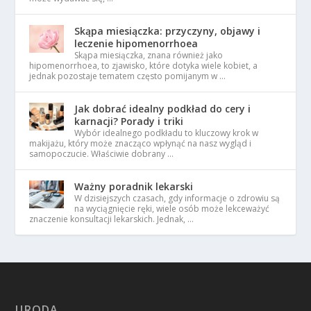
Skąpa miesiączka: przyczyny, objawy i
leczenie hipomenorrhoea
Skąpa miesiączka, znana również jako
hipomenorrhoea, to zjawisko, które dotyka wiele kobiet, a
jednak pozostaje tematem często pomijanym w …
Jak dobrać idealny podkład do cery i
karnacji? Porady i triki
Wybór idealnego podkładu to kluczowy krok w
makijażu, który może znacząco wpłynąć na nasz wygląd i
samopoczucie. Właściwie dobrany …
Ważny poradnik lekarski
W dzisiejszych czasach, gdy informacje o zdrowiu są
na wyciągnięcie ręki, wiele osób może lekceważyć
znaczenie konsultacji lekarskich. Jednak, …
URODA