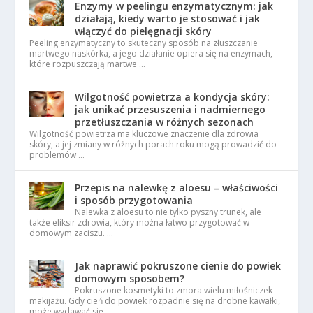
Enzymy w peelingu enzymatycznym: jak
działają, kiedy warto je stosować i jak
włączyć do pielęgnacji skóry
Peeling enzymatyczny to skuteczny sposób na złuszczanie
martwego naskórka, a jego działanie opiera się na enzymach,
które rozpuszczają martwe …
Wilgotność powietrza a kondycja skóry:
jak unikać przesuszenia i nadmiernego
przetłuszczania w różnych sezonach
Wilgotność powietrza ma kluczowe znaczenie dla zdrowia
skóry, a jej zmiany w różnych porach roku mogą prowadzić do
problemów …
Przepis na nalewkę z aloesu – właściwości
i sposób przygotowania
Nalewka z aloesu to nie tylko pyszny trunek, ale
także eliksir zdrowia, który można łatwo przygotować w
domowym zaciszu. …
Jak naprawić pokruszone cienie do powiek
domowym sposobem?
Pokruszone kosmetyki to zmora wielu miłośniczek
makijażu. Gdy cień do powiek rozpadnie się na drobne kawałki,
może wydawać się, …