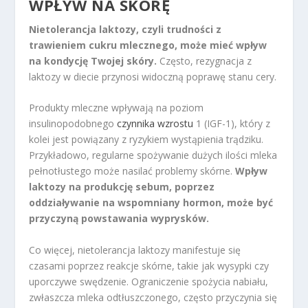
WPŁYW NA SKÓRĘ
Nietolerancja laktozy, czyli trudności z
trawieniem cukru mlecznego, może mieć wpływ
na kondycję Twojej skóry.
Często, rezygnacja z
laktozy w diecie przynosi widoczną poprawę stanu cery.
Produkty mleczne wpływają na poziom
insulinopodobnego
czynnika wzrostu
1 (IGF-1), który z
kolei jest powiązany z ryzykiem wystąpienia trądziku.
Przykładowo, regularne spożywanie dużych ilości mleka
pełnotłustego może nasilać problemy skórne.
Wpływ
laktozy na produkcję sebum, poprzez
oddziaływanie na wspomniany hormon, może być
przyczyną powstawania wyprysków.
Co więcej, nietolerancja laktozy manifestuje się
czasami poprzez reakcje skórne, takie jak wysypki czy
uporczywe swędzenie. Ograniczenie spożycia nabiału,
zwłaszcza mleka odtłuszczonego, często przyczynia się