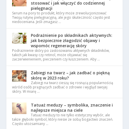
stosować i jak włączyć do codziennej
pielęgnacji
Serum na pory to produkt, który może zrewolucjonizować
Twoją rutynę pielęgnacyjną, ale jego skuteczność często jest
niedoceniana. Jeśli zmagasz …
Podrażnienie po składnikach aktywnych:
jak bezpiecznie złagodzić objawy i
wspomóc regenerację skóry
Podrażnienie skóry po zastosowaniu aktywnych składników,
takich jak kwasy czy retinol, może objawiać się
zaczerwienieniem, pieczeniem czy łuszczeniem. Aby …
Zabiegi na twarz – jak zadbać o piękną
skórę w 2023 roku?
Zabiegi na twarz cieszą się rosnącą popularnością
wśród osób pragnących zadbać o zdrowie i wygląd swojej
skóry. W miarę …
Tatuaż meduzy – symbolika, znaczenie i
najlepsze miejsca na ciele
Tatuaż meduzy to nie tylko estetyczny wybór, ale
także głęboki symbol, który niesie ze sobą bogactwo znaczeń.
Często utożsamiany …