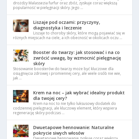
drożdży Malassezia furfur oraz zbóż, zyskuje coraz większą
popularność w pielęgnacji skóry. Jego …
Liszaje pod oczami: przyczyny,
diagnostyka i leczenie
Liszaje to choroby skóry, które mogą pojawiać się w
różnych miejscach na ciele, a ich obecność w okolicach oczu …
Booster do twarzy: jak stosować i na co
zwrócić uwagę, by wzmocnić pielęgnację
skóry
Stosowanie boosterów do twarzy może być kluczowe dla
osiągnięcia zdrowej i promiennej cery, ale wiele osób nie wie,
jak …
Krem na noc – jak wybrać idealny produkt
dla twojej cery?
Krem na noc to nie tylko luksusowy dodatek do
codziennej pielęgnacji, ale kluczowy element, który wspiera
regenerację skóry podczas …
Dwuetapowe hennowanie: Naturalne
pokrycie siwych włosów
Dwuetapowe hennowanie zyskuje coraz większą