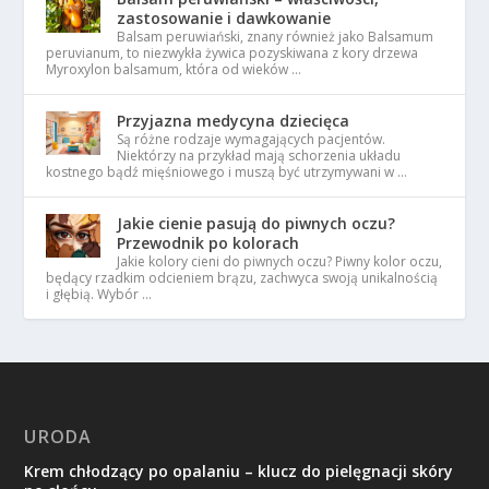
zastosowanie i dawkowanie
Balsam peruwiański, znany również jako Balsamum
peruvianum, to niezwykła żywica pozyskiwana z kory drzewa
Myroxylon balsamum, która od wieków …
Przyjazna medycyna dziecięca
Są różne rodzaje wymagających pacjentów.
Niektórzy na przykład mają schorzenia układu
kostnego bądź mięśniowego i muszą być utrzymywani w …
Jakie cienie pasują do piwnych oczu?
Przewodnik po kolorach
Jakie kolory cieni do piwnych oczu? Piwny kolor oczu,
będący rzadkim odcieniem brązu, zachwyca swoją unikalnością
i głębią. Wybór …
URODA
Krem chłodzący po opalaniu – klucz do pielęgnacji skóry