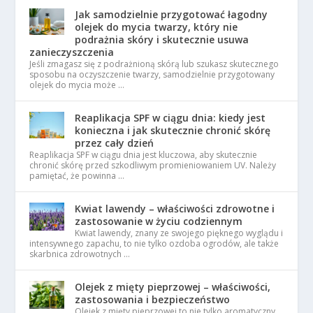
Jak samodzielnie przygotować łagodny
olejek do mycia twarzy, który nie
podrażnia skóry i skutecznie usuwa
zanieczyszczenia
Jeśli zmagasz się z podrażnioną skórą lub szukasz skutecznego
sposobu na oczyszczenie twarzy, samodzielnie przygotowany
olejek do mycia może …
Reaplikacja SPF w ciągu dnia: kiedy jest
konieczna i jak skutecznie chronić skórę
przez cały dzień
Reaplikacja SPF w ciągu dnia jest kluczowa, aby skutecznie
chronić skórę przed szkodliwym promieniowaniem UV. Należy
pamiętać, że powinna …
Kwiat lawendy – właściwości zdrowotne i
zastosowanie w życiu codziennym
Kwiat lawendy, znany ze swojego pięknego wyglądu i
intensywnego zapachu, to nie tylko ozdoba ogrodów, ale także
skarbnica zdrowotnych …
Olejek z mięty pieprzowej – właściwości,
zastosowania i bezpieczeństwo
Olejek z mięty pieprzowej to nie tylko aromatyczny