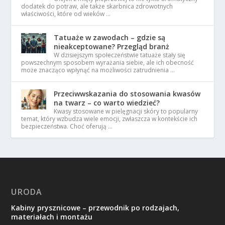
dodatek do potraw, ale także skarbnica zdrowotnych
właściwości, które od wieków …
Tatuaże w zawodach – gdzie są
nieakceptowane? Przegląd branż
W dzisiejszym społeczeństwie tatuaże stały się
powszechnym sposobem wyrażania siebie, ale ich obecność
może znacząco wpłynąć na możliwości zatrudnienia …
Przeciwwskazania do stosowania kwasów
na twarz – co warto wiedzieć?
Kwasy stosowane w pielęgnacji skóry to popularny
temat, który wzbudza wiele emocji, zwłaszcza w kontekście ich
bezpieczeństwa. Choć oferują …
URODA
Kabiny prysznicowe – przewodnik po rodzajach,
materiałach i montażu