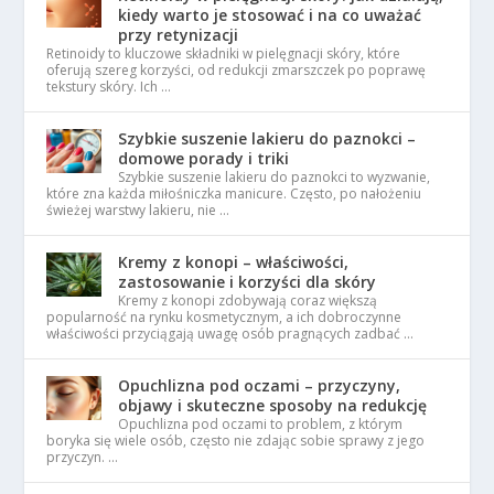
kiedy warto je stosować i na co uważać
przy retynizacji
Retinoidy to kluczowe składniki w pielęgnacji skóry, które
oferują szereg korzyści, od redukcji zmarszczek po poprawę
tekstury skóry. Ich …
Szybkie suszenie lakieru do paznokci –
domowe porady i triki
Szybkie suszenie lakieru do paznokci to wyzwanie,
które zna każda miłośniczka manicure. Często, po nałożeniu
świeżej warstwy lakieru, nie …
Kremy z konopi – właściwości,
zastosowanie i korzyści dla skóry
Kremy z konopi zdobywają coraz większą
popularność na rynku kosmetycznym, a ich dobroczynne
właściwości przyciągają uwagę osób pragnących zadbać …
Opuchlizna pod oczami – przyczyny,
objawy i skuteczne sposoby na redukcję
Opuchlizna pod oczami to problem, z którym
boryka się wiele osób, często nie zdając sobie sprawy z jego
przyczyn. …