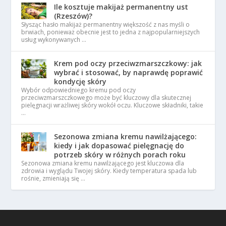
Ile kosztuje makijaż permanentny ust
(Rzeszów)?
Słysząc hasło makijaż permanentny większość z nas myśli o
brwiach, ponieważ obecnie jest to jedna z najpopularniejszych
usług wykonywanych …
Krem pod oczy przeciwzmarszczkowy: jak
wybrać i stosować, by naprawdę poprawić
kondycję skóry
Wybór odpowiedniego kremu pod oczy
przeciwzmarszczkowego może być kluczowy dla skutecznej
pielęgnacji wrażliwej skóry wokół oczu. Kluczowe składniki, takie
…
Sezonowa zmiana kremu nawilżającego:
kiedy i jak dopasować pielęgnację do
potrzeb skóry w różnych porach roku
Sezonowa zmiana kremu nawilżającego jest kluczowa dla
zdrowia i wyglądu Twojej skóry. Kiedy temperatura spada lub
rośnie, zmieniają się …